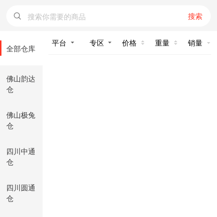
搜索
价格
重量
销量
全部仓库
佛山韵达
仓
佛山极兔
仓
四川中通
仓
四川圆通
仓