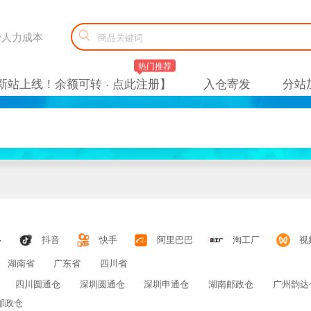

减少人力成本
热门推荐
新站上线！余额可转 · 点此注册】
入仓寄发
分站
多
抖音
快手
阿里巴巴
淘工厂
视
湖南省
广东省
四川省
四川圆通仓
深圳圆通仓
深圳申通仓
湖南邮政仓
广州韵达
邮政仓