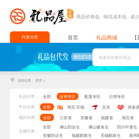
商品价格低 · 物流成本低 · 
首页
礼品商城
【
代发分类
百货
女鞋
女装
当前位置：
首页
>

配饰
运动
礼品分类：
全部
促销专区
配置专区
日用专区
箱包
平台分类：
全部
淘宝/天猫
京东
拼多
内衣
地区分类：
全部
江苏省
安徽省
福建省
湖北省
全部
佛山韵达仓
佛山极兔仓
四川中通仓
百货
仓储分类：
安徽韵达仓
福建邮政仓
无锡邮政仓
泉州