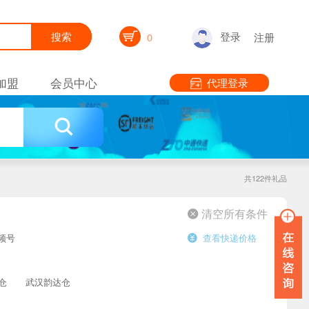

登录
搜索
0
注册
加盟
会员中心
代理登录

共122件礼品
 清空所有条件
频号
查看快递价格

仓
武汉韵达仓