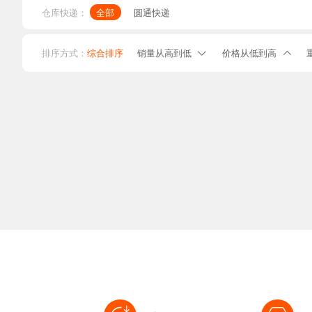
家电
仓库快递：
全部
圆通快递
家居
排序方式：
综合排序
销量从高到低
价格从低到高
数码


护肤
男装
萌宠
配饰