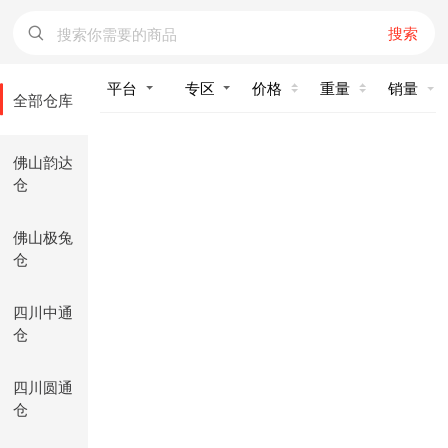
搜索
价格
重量
销量
全部仓库
佛山韵达
仓
佛山极兔
仓
四川中通
仓
四川圆通
仓