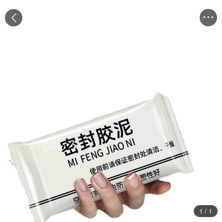


1
/
1