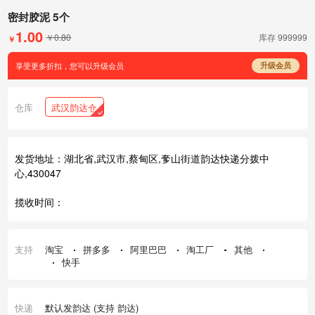
密封胶泥 5个
1.00
￥0.80
库存
999999
￥
享受更多折扣，您可以升级会员
升级会员
仓库
武汉韵达仓
发货地址：湖北省,武汉市,蔡甸区,奓山街道韵达快递分拨中
心,430047
揽收时间：
支持
淘宝
拼多多
阿里巴巴
淘工厂
其他
快手
快递
默认发韵达 (支持 韵达)