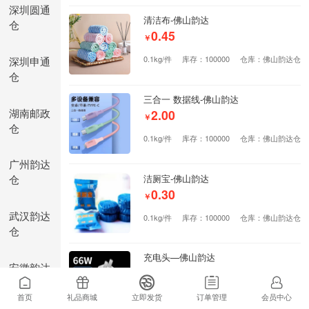
深圳圆通
清洁布-佛山韵达
仓
0.45
￥
深圳申通
0.1kg/件
库存：100000
仓库：佛山韵达仓
仓
三合一 数据线-佛山韵达
湖南邮政
2.00
￥
仓
0.1kg/件
库存：100000
仓库：佛山韵达仓
广州韵达
仓
洁厕宝-佛山韵达
0.30
￥
武汉韵达
0.1kg/件
库存：100000
仓库：佛山韵达仓
仓
充电头—佛山韵达
安徽韵达
7.80
￥
仓
0.6kg/件
库存：100000
仓库：佛山韵达仓
首页
礼品商城
立即发货
订单管理
会员中心