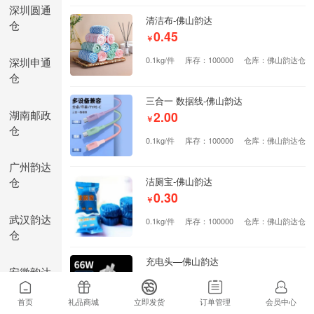
深圳圆通
清洁布-佛山韵达
仓
0.45
￥
深圳申通
0.1kg/件
库存：100000
仓库：佛山韵达仓
仓
三合一 数据线-佛山韵达
湖南邮政
2.00
￥
仓
0.1kg/件
库存：100000
仓库：佛山韵达仓
广州韵达
仓
洁厕宝-佛山韵达
0.30
￥
武汉韵达
0.1kg/件
库存：100000
仓库：佛山韵达仓
仓
充电头—佛山韵达
安徽韵达
7.80
￥
仓
0.6kg/件
库存：100000
仓库：佛山韵达仓
首页
礼品商城
立即发货
订单管理
会员中心