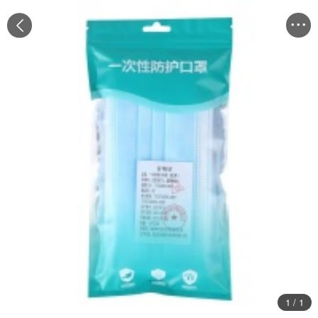


1
/
1